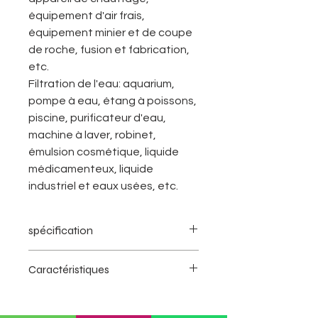
équipement d'air frais,
équipement minier et de coupe
de roche, fusion et fabrication,
etc.
Filtration de l'eau: aquarium,
pompe à eau, étang à poissons,
piscine, purificateur d'eau,
machine à laver, robinet,
émulsion cosmétique, liquide
médicamenteux, liquide
industriel et eaux usées, etc.
spécification
Matériau de base:
éponge
Caractéristiques
polyuréthane.
Matériau de charbon actif:
Différentes tailles de pores.
coquille de noix de coco et
Nous pouvons fournir de la