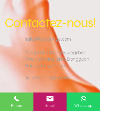
Contactez-nous!
sales@pusponge.com
Village de Changle, Jingshan
Town, Yuhang Dist., Dongguan,
Guangdong, Chine
Tél:
+86 131 1283 8884
Phone
Email
Whatsapp